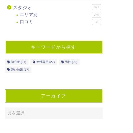
スタジオ
827
エリア別
769
口コミ
58
キーワードから探す
初心者
(21)
女性専用
(27)
男性
(29)
通い放題
(27)
アーカイブ