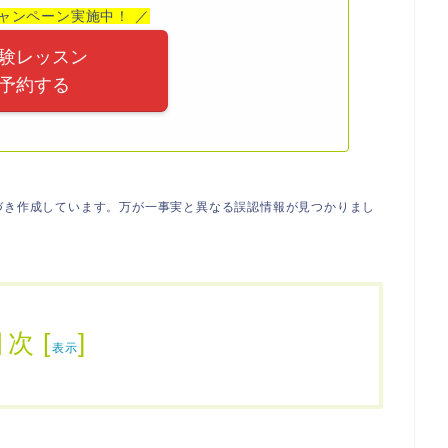
ャンペーン実施中！ ／
験レッスン
予約する
づき作成しています。万が一事実と異なる誤認情報が見つかりまし
目次
[
]
表示