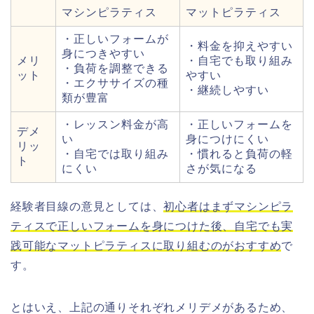
マシンピラティス
マットピラティス
・正しいフォームが
・料金を抑えやすい
身につきやすい
メリ
・自宅でも取り組み
・負荷を調整できる
ット
やすい
・エクササイズの種
・継続しやすい
類が豊富
・レッスン料金が高
・正しいフォームを
デメ
い
身につけにくい
リッ
・自宅では取り組み
・慣れると負荷の軽
ト
にくい
さが気になる
経験者目線の意見としては、
初心者はまずマシンピラ
ティスで正しいフォームを身につけた後、自宅でも実
践可能なマットピラティスに取り組むのがおすすめ
で
す。
とはいえ、上記の通りそれぞれメリデメがあるため、