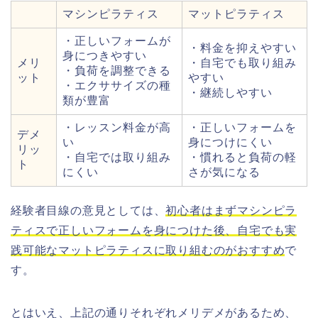
マシンピラティス
マットピラティス
・正しいフォームが
・料金を抑えやすい
身につきやすい
メリ
・自宅でも取り組み
・負荷を調整できる
ット
やすい
・エクササイズの種
・継続しやすい
類が豊富
・レッスン料金が高
・正しいフォームを
デメ
い
身につけにくい
リッ
・自宅では取り組み
・慣れると負荷の軽
ト
にくい
さが気になる
経験者目線の意見としては、
初心者はまずマシンピラ
ティスで正しいフォームを身につけた後、自宅でも実
践可能なマットピラティスに取り組むのがおすすめ
で
す。
とはいえ、上記の通りそれぞれメリデメがあるため、