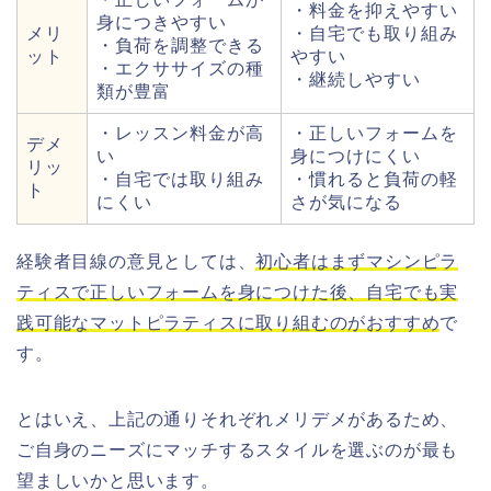
・料金を抑えやすい
身につきやすい
メリ
・自宅でも取り組み
・負荷を調整できる
ット
やすい
・エクササイズの種
・継続しやすい
類が豊富
・レッスン料金が高
・正しいフォームを
デメ
い
身につけにくい
リッ
・自宅では取り組み
・慣れると負荷の軽
ト
にくい
さが気になる
経験者目線の意見としては、
初心者はまずマシンピラ
ティスで正しいフォームを身につけた後、自宅でも実
践可能なマットピラティスに取り組むのがおすすめ
で
す。
とはいえ、上記の通りそれぞれメリデメがあるため、
ご自身のニーズにマッチするスタイルを選ぶのが最も
望ましいかと思います。