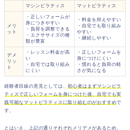
マシンピラティス
マットピラティス
・正しいフォームが
・料金を抑えやすい
身につきやすい
メリ
・自宅でも取り組み
・負荷を調整できる
ット
やすい
・エクササイズの種
・継続しやすい
類が豊富
・レッスン料金が高
・正しいフォームを
デメ
い
身につけにくい
リッ
・自宅では取り組み
・慣れると負荷の軽
ト
にくい
さが気になる
経験者目線の意見としては、
初心者はまずマシンピラ
ティスで正しいフォームを身につけた後、自宅でも実
践可能なマットピラティスに取り組むのがおすすめ
で
す。
とはいえ、上記の通りそれぞれメリデメがあるため、