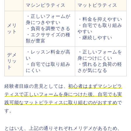
マシンピラティス
マットピラティス
・正しいフォームが
・料金を抑えやすい
身につきやすい
メリ
・自宅でも取り組み
・負荷を調整できる
ット
やすい
・エクササイズの種
・継続しやすい
類が豊富
・レッスン料金が高
・正しいフォームを
デメ
い
身につけにくい
リッ
・自宅では取り組み
・慣れると負荷の軽
ト
にくい
さが気になる
経験者目線の意見としては、
初心者はまずマシンピラ
ティスで正しいフォームを身につけた後、自宅でも実
践可能なマットピラティスに取り組むのがおすすめ
で
す。
とはいえ、上記の通りそれぞれメリデメがあるため、