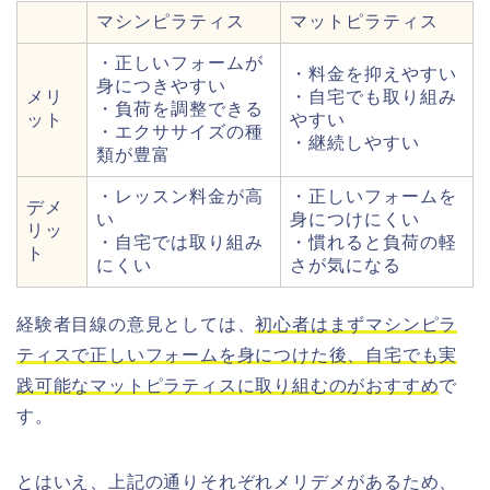
マシンピラティス
マットピラティス
・正しいフォームが
・料金を抑えやすい
身につきやすい
メリ
・自宅でも取り組み
・負荷を調整できる
ット
やすい
・エクササイズの種
・継続しやすい
類が豊富
・レッスン料金が高
・正しいフォームを
デメ
い
身につけにくい
リッ
・自宅では取り組み
・慣れると負荷の軽
ト
にくい
さが気になる
経験者目線の意見としては、
初心者はまずマシンピラ
ティスで正しいフォームを身につけた後、自宅でも実
践可能なマットピラティスに取り組むのがおすすめ
で
す。
とはいえ、上記の通りそれぞれメリデメがあるため、