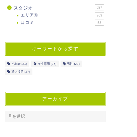
スタジオ
827
エリア別
769
口コミ
58
キーワードから探す
初心者
(21)
女性専用
(27)
男性
(29)
通い放題
(27)
アーカイブ