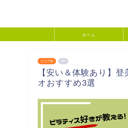
ホーム
エリア別
PR
【安い＆体験あり】登
オおすすめ3選