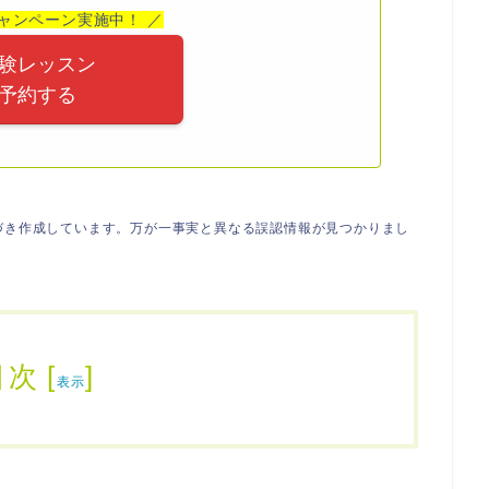
ャンペーン実施中！ ／
験レッスン
予約する
づき作成しています。万が一事実と異なる誤認情報が見つかりまし
目次
[
]
表示