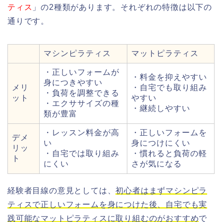
ティス
」の2種類があります。それぞれの特徴は以下の
通りです。
マシンピラティス
マットピラティス
・正しいフォームが
・料金を抑えやすい
身につきやすい
メリ
・自宅でも取り組み
・負荷を調整できる
ット
やすい
・エクササイズの種
・継続しやすい
類が豊富
・レッスン料金が高
・正しいフォームを
デメ
い
身につけにくい
リッ
・自宅では取り組み
・慣れると負荷の軽
ト
にくい
さが気になる
経験者目線の意見としては、
初心者はまずマシンピラ
ティスで正しいフォームを身につけた後、自宅でも実
践可能なマットピラティスに取り組むのがおすすめ
で