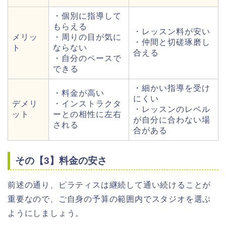
・個別に指導して
もらえる
・レッスン料が安い
メリッ
・周りの目が気に
・仲間と切磋琢磨し
ト
ならない
合える
・自分のペースで
できる
・細かい指導を受け
・料金が高い
にくい
デメリ
・インストラクタ
・レッスンのレベル
ット
ーとの相性に左右
が自分に合わない場
される
合がある
その【3】料金の安さ
前述の通り、ピラティスは継続して通い続けることが
重要なので、ご自身の予算の範囲内でスタジオを選ぶ
ようにしましょう。