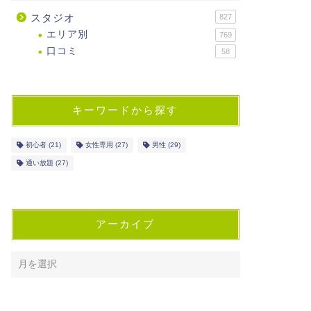
スタジオ
827
エリア別
769
口コミ
58
キーワードから探す
初心者
(21)
女性専用
(27)
男性
(29)
通い放題
(27)
アーカイブ