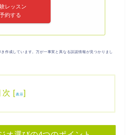
験レッスン
予約する
づき作成しています。万が一事実と異なる誤認情報が見つかりまし
目次
[
]
表示
ジオ選びの4つのポイント