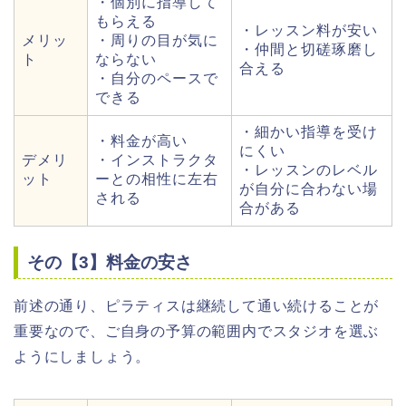
・個別に指導して
もらえる
・レッスン料が安い
メリッ
・周りの目が気に
・仲間と切磋琢磨し
ト
ならない
合える
・自分のペースで
できる
・細かい指導を受け
・料金が高い
にくい
デメリ
・インストラクタ
・レッスンのレベル
ット
ーとの相性に左右
が自分に合わない場
される
合がある
その【3】料金の安さ
前述の通り、ピラティスは継続して通い続けることが
重要なので、ご自身の予算の範囲内でスタジオを選ぶ
ようにしましょう。