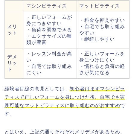
マシンピラティス
マットピラティス
・正しいフォームが
・料金を抑えやすい
身につきやすい
メリ
・自宅でも取り組み
・負荷を調整できる
ット
やすい
・エクササイズの種
・継続しやすい
類が豊富
・レッスン料金が高
・正しいフォームを
デメ
い
身につけにくい
リッ
・自宅では取り組み
・慣れると負荷の軽
ト
にくい
さが気になる
経験者目線の意見としては、
初心者はまずマシンピラ
ティスで正しいフォームを身につけた後、自宅でも実
践可能なマットピラティスに取り組むのがおすすめ
で
す。
とはいえ、上記の通りそれぞれメリデメがあるため、