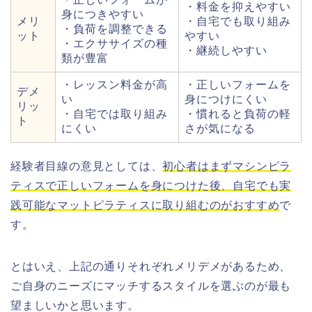
・料金を抑えやすい
身につきやすい
メリ
・自宅でも取り組み
・負荷を調整できる
ット
やすい
・エクササイズの種
・継続しやすい
類が豊富
・レッスン料金が高
・正しいフォームを
デメ
い
身につけにくい
リッ
・自宅では取り組み
・慣れると負荷の軽
ト
にくい
さが気になる
経験者目線の意見としては、
初心者はまずマシンピラ
ティスで正しいフォームを身につけた後、自宅でも実
践可能なマットピラティスに取り組むのがおすすめ
で
す。
とはいえ、上記の通りそれぞれメリデメがあるため、
ご自身のニーズにマッチするスタイルを選ぶのが最も
望ましいかと思います。