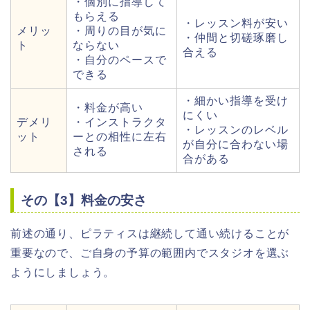
・個別に指導して
もらえる
・レッスン料が安い
メリッ
・周りの目が気に
・仲間と切磋琢磨し
ト
ならない
合える
・自分のペースで
できる
・細かい指導を受け
・料金が高い
にくい
デメリ
・インストラクタ
・レッスンのレベル
ット
ーとの相性に左右
が自分に合わない場
される
合がある
その【3】料金の安さ
前述の通り、ピラティスは継続して通い続けることが
重要なので、ご自身の予算の範囲内でスタジオを選ぶ
ようにしましょう。