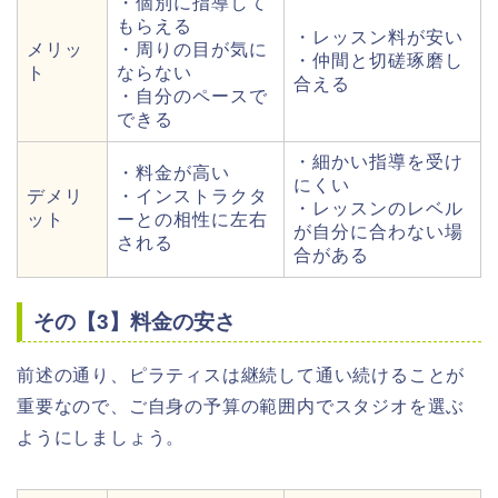
・個別に指導して
もらえる
・レッスン料が安い
メリッ
・周りの目が気に
・仲間と切磋琢磨し
ト
ならない
合える
・自分のペースで
できる
・細かい指導を受け
・料金が高い
にくい
デメリ
・インストラクタ
・レッスンのレベル
ット
ーとの相性に左右
が自分に合わない場
される
合がある
その【3】料金の安さ
前述の通り、ピラティスは継続して通い続けることが
重要なので、ご自身の予算の範囲内でスタジオを選ぶ
ようにしましょう。