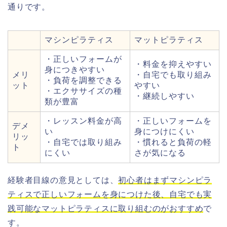
通りです。
マシンピラティス
マットピラティス
・正しいフォームが
・料金を抑えやすい
身につきやすい
メリ
・自宅でも取り組み
・負荷を調整できる
ット
やすい
・エクササイズの種
・継続しやすい
類が豊富
・レッスン料金が高
・正しいフォームを
デメ
い
身につけにくい
リッ
・自宅では取り組み
・慣れると負荷の軽
ト
にくい
さが気になる
経験者目線の意見としては、
初心者はまずマシンピラ
ティスで正しいフォームを身につけた後、自宅でも実
践可能なマットピラティスに取り組むのがおすすめ
で
す。