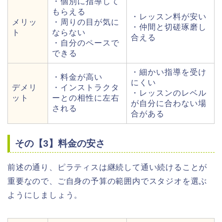
・個別に指導して
もらえる
・レッスン料が安い
メリッ
・周りの目が気に
・仲間と切磋琢磨し
ト
ならない
合える
・自分のペースで
できる
・細かい指導を受け
・料金が高い
にくい
デメリ
・インストラクタ
・レッスンのレベル
ット
ーとの相性に左右
が自分に合わない場
される
合がある
その【3】料金の安さ
前述の通り、ピラティスは継続して通い続けることが
重要なので、ご自身の予算の範囲内でスタジオを選ぶ
ようにしましょう。