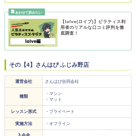
【loIve(ロイブ)】ピラティス利
用者のリアルな口コミ評判を徹
底調査！
その【4】さんはぴ ふじみ野店
運営会社
さんはぴ合同会社
・マシン
種類
・マット
レッスン形式
・プライベート
実施方法
・オフライン
入会金