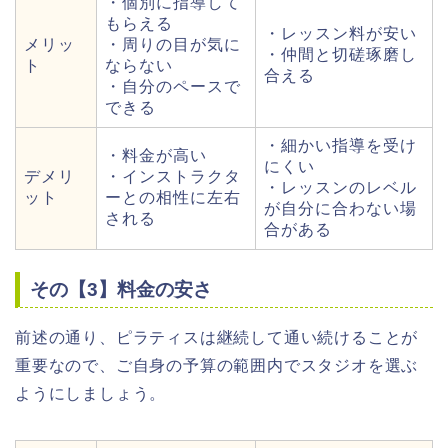
・個別に指導して
もらえる
・レッスン料が安い
メリッ
・周りの目が気に
・仲間と切磋琢磨し
ト
ならない
合える
・自分のペースで
できる
・細かい指導を受け
・料金が高い
にくい
デメリ
・インストラクタ
・レッスンのレベル
ット
ーとの相性に左右
が自分に合わない場
される
合がある
その【3】料金の安さ
前述の通り、ピラティスは継続して通い続けることが
重要なので、ご自身の予算の範囲内でスタジオを選ぶ
ようにしましょう。