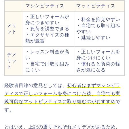
マシンピラティス
マットピラティス
・正しいフォームが
・料金を抑えやすい
身につきやすい
メリ
・自宅でも取り組み
・負荷を調整できる
ット
やすい
・エクササイズの種
・継続しやすい
類が豊富
・レッスン料金が高
・正しいフォームを
デメ
い
身につけにくい
リッ
・自宅では取り組み
・慣れると負荷の軽
ト
にくい
さが気になる
経験者目線の意見としては、
初心者はまずマシンピラ
ティスで正しいフォームを身につけた後、自宅でも実
践可能なマットピラティスに取り組むのがおすすめ
で
す。
とはいえ、上記の通りそれぞれメリデメがあるため、